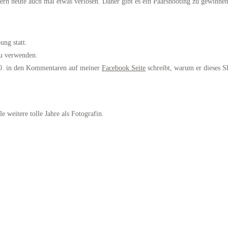
ern heute auch mal etwas verlosen. Daher gibt es ein Paarshooting zu gewinnen
ng statt.
zu verwenden.
10. in den Kommentaren auf meiner
Facebook Seite
schreibt, warum er dieses S
e weitere tolle Jahre als Fotografin.