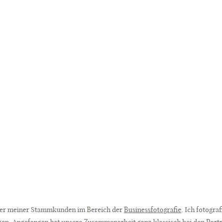
ner meiner Stammkunden im Bereich der
Businessfotografie
. Ich fotogra
en. Angefangen hat unsere Zusammenarbeit ganz klassisch bei den Portra