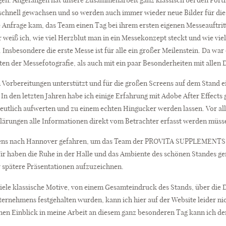
Up schnell gewachsen und so werden auch immer wieder neue Bilder für 
ie Anfrage kam, das Team einen Tag bei ihrem ersten eigenen Messeauftritt
r weiß ich, wie viel Herzblut man in ein Messekonzept steckt und wie vi
Insbesondere die erste Messe ist für alle ein großer Meilenstein. Da war 
en der Messefotografie, als auch mit ein paar Besonderheiten mit allen D
n Vorbereitungen unterstützt und für die großen Screens auf dem Stand e
In den letzten Jahren habe ich einige Erfahrung mit Adobe After Effects g
deutlich aufwerten und zu einem echten Hingucker werden lassen. Vor all
lärungen alle Informationen direkt vom Betrachter erfasst werden müss
gens nach Hannover gefahren, um das Team der PROVITA SUPPLEMENTS Gm
Wir haben die Ruhe in der Halle und das Ambiente des schönen Standes g
r spätere Präsentationen aufzuzeichnen.
viele klassische Motive, von einem Gesamteindruck des Stands, über die 
ternehmens festgehalten wurden, kann ich hier auf der Website leider nich
nen Einblick in meine Arbeit an diesem ganz besonderen Tag kann ich de